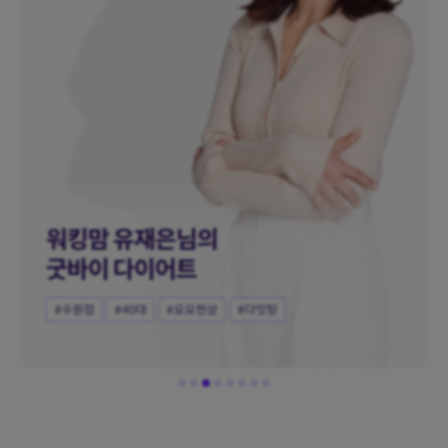
워킹맘 유재은님의
굿바이 다이어트
#수원점
#40대
#요요현상
#다잇탕