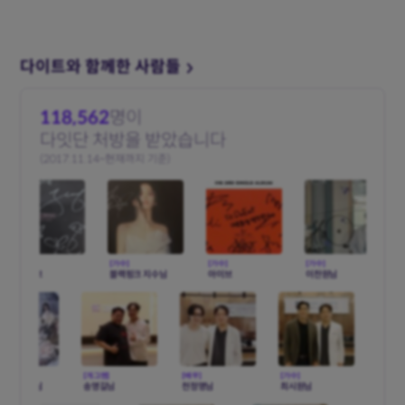
다이트와 함께한 사람들
118,562
명이
다잇단 처방을 받았습니다
(2017.11.14~현재까지 기준)
수]
[가수]
[가수]
[가수]
[가수]
랙핑크
블랙핑크 지수님
아이브
이찬원님
김희
수]
[개그맨]
[배우]
[가수]
[배우]
희재님
정연님
송영길님
천정명님
최시원님
엄기준님