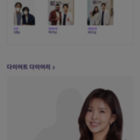
[기업인]
[방송인]
[방송인]
[농구선수]
김미경님
럭키님
비다님
하승진님
[가수]
[배우]
[가수]
[개그우먼]
다이어트 다이어리
MJ님
유인나님
이특님
홍현희님