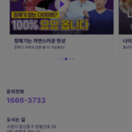
정체기는 자연스러운 현상
나이
정체기 극복과 감량 둘 다 가능해요!
중년도
문의전화
1666-3733
오시는 길
고양시 일산동구 정발산로 33
4층 (장항동 856-3)