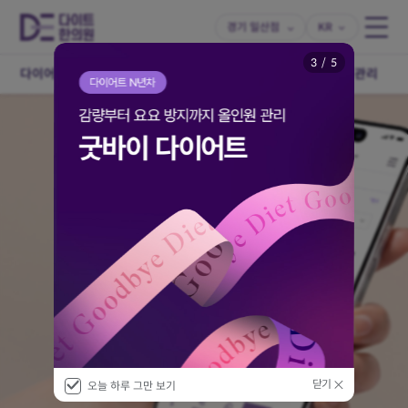
경기 일산점
KR
4
/
5
다이어트 치료
다이어트 한약
개인맞춤 다이어트
체형관리
닫기
오늘 하루 그만 보기