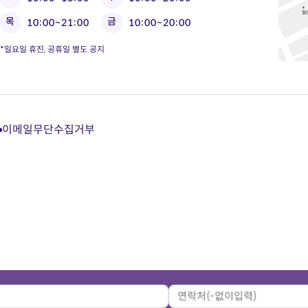
목
금
10:00~21:00
10:00~20:00
*일요일 휴진, 공휴일 별도 공지
이메일무단수집거부
다
다
다
다
이
이
이
이
트
트
트
트
카
유
블
인
카
튜
로
스
오
브
그
타
톡
바
바
그
상
로
로
램
담
가
가
바
바
기
기
로
로
가
가
기
기