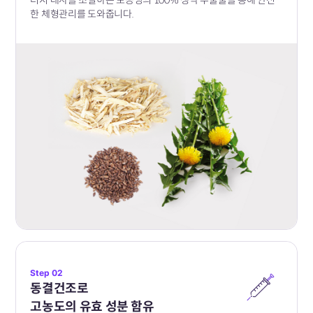
너지 대사를 조절하는 포공영의
100% 생약 추출물을 통해​
안전
한 체형관리를
도와줍니다.
Step 02
동결건조로
고농도의 유효 성분 함유