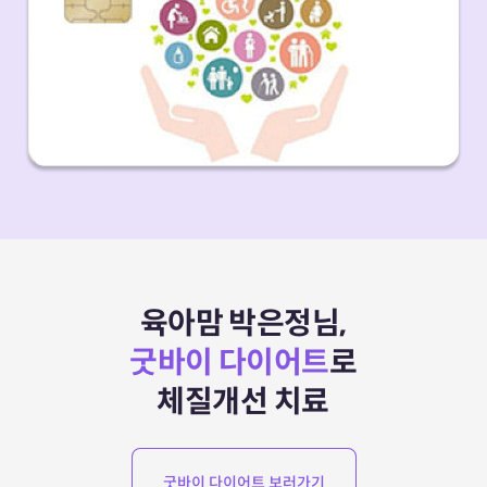
육아맘 박은정님,
굿바이 다이어트
로
체질개선 치료
굿바이 다이어트 보러가기