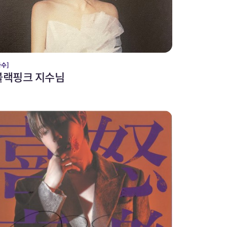
가수]
블랙핑크 지수님