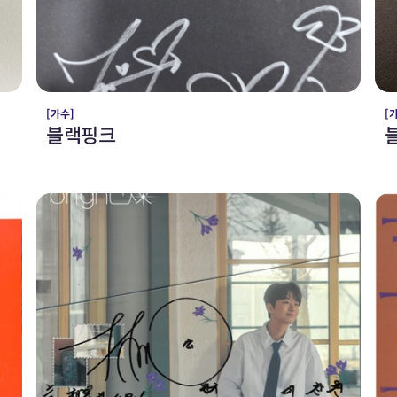
[가수]
[
블랙핑크