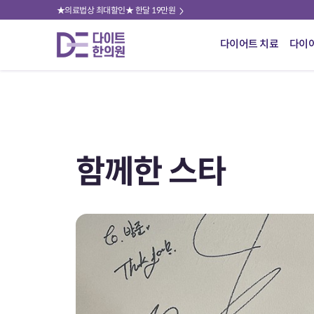
★의료법상 최대할인★ 한달 19만원
다이어트 치료
다이
함께한 스타