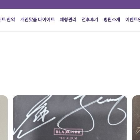
어트 한약
개인맞춤 다이어트
체형관리
전후후기
병원소개
이벤트