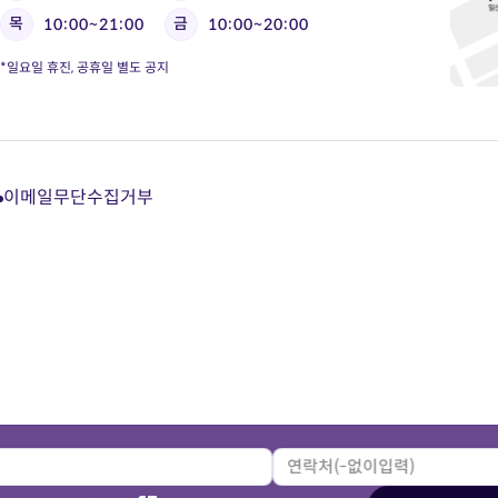
목
금
10:00~21:00
10:00~20:00
*일요일 휴진, 공휴일 별도 공지
이메일무단수집거부
다
다
다
다
이
이
이
이
트
트
트
트
카
유
블
인
카
튜
로
스
오
브
그
타
톡
바
바
그
상
로
로
램
담
가
가
바
바
기
기
로
로
가
가
기
기