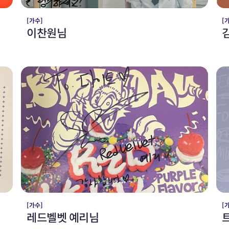
[가수]
[
이찬원님
[가수]
[
레드벨벳 예리님