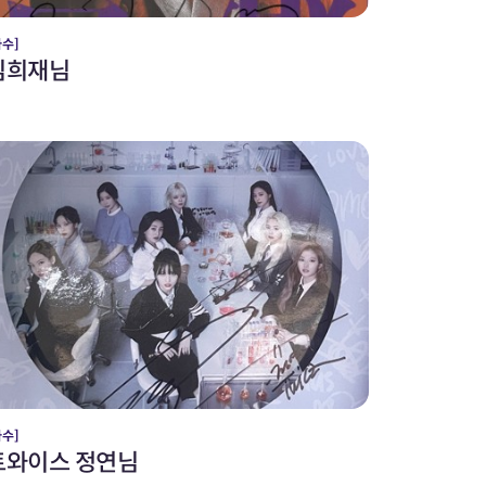
가수]
김희재님
가수]
트와이스 정연님