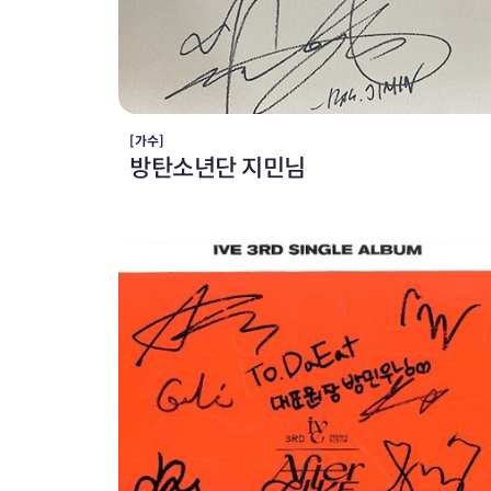
[가수]
방탄소년단 지민님