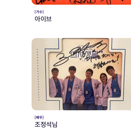
[가수]
아이브
[배우]
조정석님