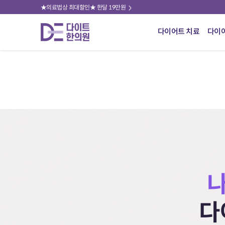
★의료법상 최대할인★ 한달 19만원
다이어트 치료
다이
다