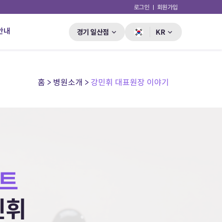
로그인
회원가입
안내
경기 일산점
KR
홈 > 병원소개 >
강민휘 대표원장 이야기
트
민휘