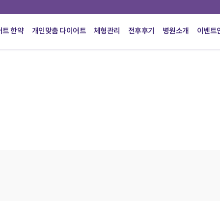
어트 한약
개인맞춤 다이어트
체형관리
전후후기
병원소개
이벤트