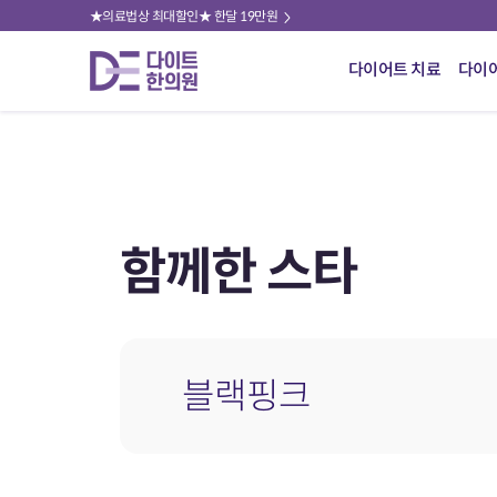
★의료법상 최대할인★ 한달 19만원
다이어트 치료
다이
함께한 스타
블랙핑크