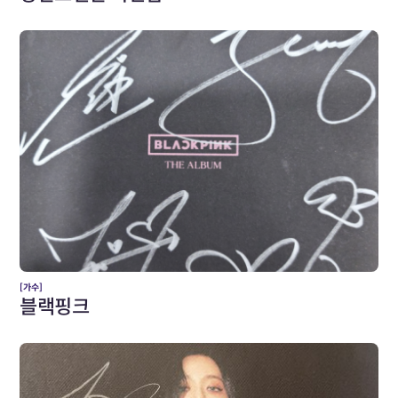
[가수]
블랙핑크