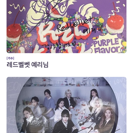
[가수]
레드벨벳 예리님