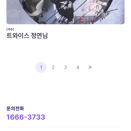
[가수]
트와이스 정연님
1
2
3
4
문의전화
1666-3733