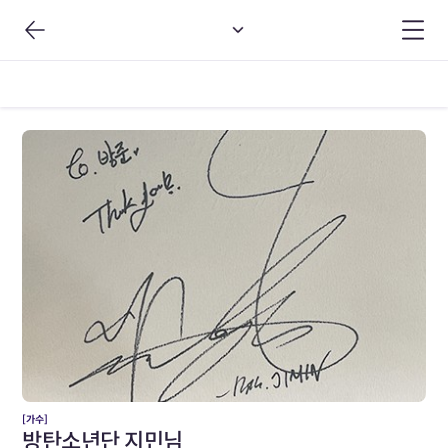
[가수]
방탄소년단 지민님