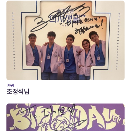
[배우]
조정석님