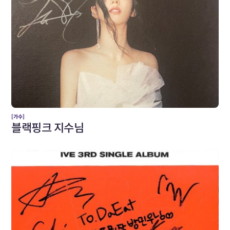
[가수]
블랙핑크 지수님