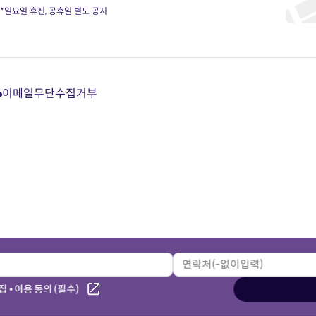
*일요일 휴진, 공휴일 별도 공지
이메일무단수집거부
다
다
다
다
이
이
이
이
트
트
트
트
카
유
블
인
카
튜
로
스
오
브
그
타
톡
바
바
그
상
로
로
램
담
가
가
바
바
기
기
로
로
가
가
기
기
 • 이용 동의 (필수)