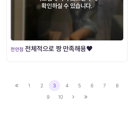
확인하실 수 있습니다.
전체적으로 짱 만족해용♥
천안점
1
2
3
4
5
6
7
8
9
10