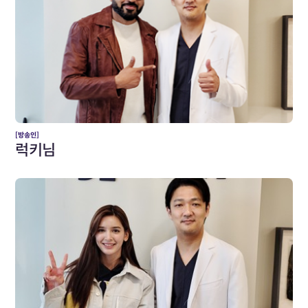
[방송인]
럭키님