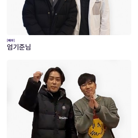
[배우]
엄기준님