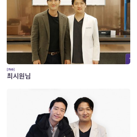
[가수]
최시원님