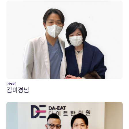
[기업인]
김미경님