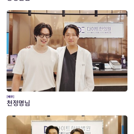
[배우]
천정명님