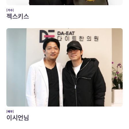
[가수]
젝스키스
[배우]
이시언님