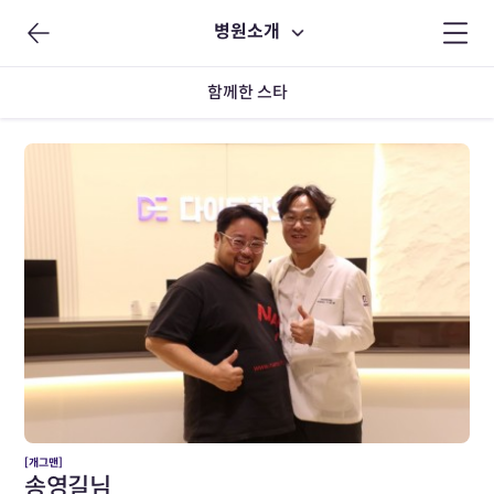
병원소개
함께한 스타
[개그맨]
송영길님